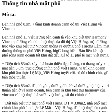
Thông tin nhà mặt phố
Mô tả:
Bán nhà phố 83m, 7 tầng kinh doanh cạnh đô thị Việt Hưng và
Vincom
Bán nhà phố 11 Việt Hưng bên cạnh là vào khu biệt thự Harmony
Vincom, đường vào khu biệt thự của đô thị Việt Hưng, mặt đường
trục vào khu biệt thự Vincom thông ra đường phố Trường Lâm, mặt
đường thông ra phố Việt Hưng, bigC long biên. Bán liền kề mặt
phố rộng kinh doanh tốt khu đất đấu giá tổ 11 phố lệ mặt_việt hưng.
+ Diện tích 83m2, xây nhà hoàn thiện đẹp 7 tầng, có thang máy xịn,
mặt tiền 5.8m, trục đường chính phố Việt Hưng, vị trí kinh doanh
khu phố ẩm thực Lệ Mật_Việt Hưng tuyệt vời, sổ đỏ chính chủ, giá
bán thỏa thuận.
+ Diện tích 83m2, đất, lô góc , đường đôi 20 và đường nội bộ, vị trí
thuận tiện ở và kinh doanh, bên cạnh là khu biệt thự harmony của
vincom và biệt thự nhà vườn việt hưng, sổ đỏ chính chủ.
+ Đất bán biệt thự mặt phố Việt Hưng, DT = 330m2, nhà phố mặt
chính khu phố ẩm thực Lệ Mật – Việt Hưng, đất biệt thự bên cạnh