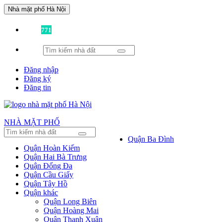
Nhà mặt phố Hà Nội
Đã có
771
tin được đăng!
Đăng nhập
Đăng ký
Đăng tin
NHÀ MẶT PHỐ
Quận Ba Đình
Quận Hoàn Kiếm
Quận Hai Bà Trưng
Quận Đống Đa
Quận Cầu Giấy
Quận Tây Hồ
Quận khác
Quận Long Biên
Quận Hoàng Mai
Quận Thanh Xuân