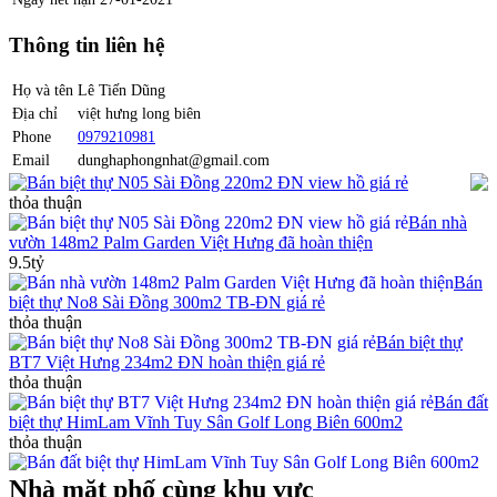
Thông tin liên hệ
Họ và tên
Lê Tiến Dũng
Địa chỉ
việt hưng long biên
Phone
0979210981
Email
dunghaphongnhat@gmail.com
Bán biệt thự N05 Sài Đồng 220m2 ĐN view hồ giá rẻ
thỏa thuận
Bán nhà
vườn 148m2 Palm Garden Việt Hưng đã hoàn thiện
9.5tỷ
Bán
biệt thự No8 Sài Đồng 300m2 TB-ĐN giá rẻ
thỏa thuận
Bán biệt thự
BT7 Việt Hưng 234m2 ĐN hoàn thiện giá rẻ
thỏa thuận
Bán đất
biệt thự HimLam Vĩnh Tuy Sân Golf Long Biên 600m2
thỏa thuận
Nhà mặt phố cùng khu vực