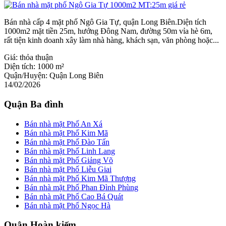
Bán nhà cấp 4 mặt phố Ngô Gia Tự, quận Long Biên.Diện tích
1000m2 mặt tiền 25m, hướng Đông Nam, đường 50m vỉa hè 6m,
rất tiện kinh doanh xây làm nhà hàng, khách sạn, văn phòng hoặc...
Giá:
thỏa thuận
Diện tích:
1000 m²
Quận/Huyện:
Quận Long Biên
14/02/2026
Quận Ba đình
Bán nhà mặt Phố An Xá
Bán nhà mặt Phố Kim Mã
Bán nhà mặt Phố Đào Tấn
Bán nhà mặt Phố Linh Lang
Bán nhà mặt Phố Giảng Võ
Bán nhà mặt Phố Liễu Giai
Bán nhà mặt Phố Kim Mã Thượng
Bán nhà mặt Phố Phan Đình Phùng
Bán nhà mặt Phố Cao Bá Quát
Bán nhà mặt Phố Ngọc Hà
Quận Hoàn kiếm