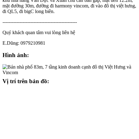
khu nhà hàng Văn Dực và Xuân chu cần bán gấp, mặt tiền 12.2m,
mặt đường 30m, đường đi harmony vincom, đi vào đô thị việt hưng,
đi QL5, đi bigC long biên.
------------------------------------------------
Quý khách quan tâm vui lòng liên hệ
E.Dũng: 0979210981
Hình ảnh:
Vị trí trên bản đồ: