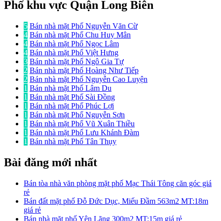
Phố khu vực Quận Long Biên
5
Bán nhà mặt Phố Nguyễn Văn Cừ
4
Bán nhà mặt Phố Chu Huy Mân
4
Bán nhà mặt Phố Ngọc Lâm
4
Bán nhà mặt Phố Việt Hưng
3
Bán nhà mặt Phố Ngô Gia Tự
2
Bán nhà mặt Phố Hoàng Như Tiếp
2
Bán nhà mặt Phố Nguyễn Cao Luyện
1
Bán nhà mặt Phố Lâm Du
1
Bán nhà mặt Phố Sài Đồng
1
Bán nhà mặt Phố Phúc Lợi
1
Bán nhà mặt Phố Nguyễn Sơn
1
Bán nhà mặt Phố Vũ Xuân Thiều
1
Bán nhà mặt Phố Lưu Khánh Đàm
1
Bán nhà mặt Phố Tân Thụy
Bài đăng mới nhất
Bán tòa nhà văn phòng mặt phố Mạc Thái Tông căn góc giá
rẻ
Bán đất mặt phố Đỗ Đức Dục, Miếu Đầm 563m2 MT:18m
giá rẻ
Bán nhà mặt phố Yên Lãng 300m2 MT:15m giá rẻ