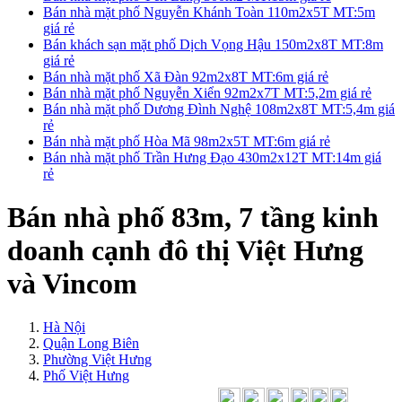
Bán nhà mặt phố Nguyễn Khánh Toàn 110m2x5T MT:5m
giá rẻ
Bán khách sạn mặt phố Dịch Vọng Hậu 150m2x8T MT:8m
giá rẻ
Bán nhà mặt phố Xã Đàn 92m2x8T MT:6m giá rẻ
Bán nhà mặt phố Nguyễn Xiển 92m2x7T MT:5,2m giá rẻ
Bán nhà mặt phố Dương Đình Nghệ 108m2x8T MT:5,4m giá
rẻ
Bán nhà mặt phố Hòa Mã 98m2x5T MT:6m giá rẻ
Bán nhà mặt phố Trần Hưng Đạo 430m2x12T MT:14m giá
rẻ
Bán nhà phố 83m, 7 tầng kinh
doanh cạnh đô thị Việt Hưng
và Vincom
Hà Nội
Quận Long Biên
Phường Việt Hưng
Phố Việt Hưng