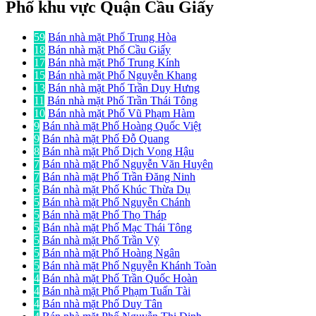
Phố khu vực Quận Cầu Giấy
59
Bán nhà mặt Phố Trung Hòa
18
Bán nhà mặt Phố Cầu Giấy
17
Bán nhà mặt Phố Trung Kính
15
Bán nhà mặt Phố Nguyễn Khang
13
Bán nhà mặt Phố Trần Duy Hưng
11
Bán nhà mặt Phố Trần Thái Tông
10
Bán nhà mặt Phố Vũ Phạm Hàm
9
Bán nhà mặt Phố Hoàng Quốc Việt
9
Bán nhà mặt Phố Đỗ Quang
8
Bán nhà mặt Phố Dịch Vọng Hậu
7
Bán nhà mặt Phố Nguyễn Văn Huyên
7
Bán nhà mặt Phố Trần Đăng Ninh
5
Bán nhà mặt Phố Khúc Thừa Dụ
5
Bán nhà mặt Phố Nguyễn Chánh
5
Bán nhà mặt Phố Thọ Tháp
5
Bán nhà mặt Phố Mạc Thái Tông
5
Bán nhà mặt Phố Trần Vỹ
5
Bán nhà mặt Phố Hoàng Ngân
5
Bán nhà mặt Phố Nguyễn Khánh Toàn
4
Bán nhà mặt Phố Trần Quốc Hoàn
4
Bán nhà mặt Phố Phạm Tuấn Tài
4
Bán nhà mặt Phố Duy Tân