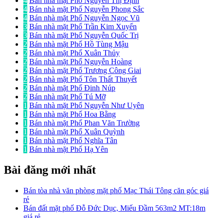
4
Bán nhà mặt Phố Nguyễn Thị Định
4
Bán nhà mặt Phố Nguyễn Phong Sắc
4
Bán nhà mặt Phố Nguyễn Ngọc Vũ
3
Bán nhà mặt Phố Trần Kim Xuyến
3
Bán nhà mặt Phố Nguyễn Quốc Trị
2
Bán nhà mặt Phố Hồ Tùng Mậu
2
Bán nhà mặt Phố Xuân Thủy
2
Bán nhà mặt Phố Nguyễn Hoàng
2
Bán nhà mặt Phố Trương Công Giai
2
Bán nhà mặt Phố Tôn Thất Thuyết
2
Bán nhà mặt Phố Đinh Núp
2
Bán nhà mặt Phố Tú Mỡ
1
Bán nhà mặt Phố Nguyễn Như Uyên
1
Bán nhà mặt Phố Hoa Bằng
1
Bán nhà mặt Phố Phan Văn Trường
1
Bán nhà mặt Phố Xuân Quỳnh
1
Bán nhà mặt Phố Nghĩa Tân
1
Bán nhà mặt Phố Hạ Yên
Bài đăng mới nhất
Bán tòa nhà văn phòng mặt phố Mạc Thái Tông căn góc giá
rẻ
Bán đất mặt phố Đỗ Đức Dục, Miếu Đầm 563m2 MT:18m
giá rẻ