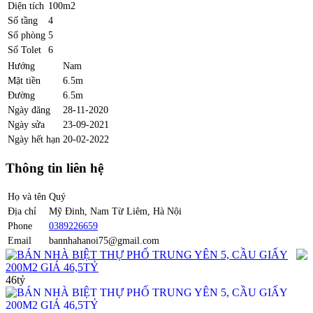
Diện tích
100m2
Số tầng
4
Số phòng
5
Số Tolet
6
Hướng
Nam
Mặt tiền
6.5m
Đường
6.5m
Ngày đăng
28-11-2020
Ngày sửa
23-09-2021
Ngày hết hạn
20-02-2022
Thông tin liên hệ
Họ và tên
Quý
Địa chỉ
Mỹ Đinh, Nam Từ Liêm, Hà Nội
Phone
0389226659
Email
bannhahanoi75@gmail.com
BÁN NHÀ BIỆT THỰ PHỐ TRUNG YÊN 5, CẦU GIẤY
200M2 GIÁ 46,5TỶ
46tỷ