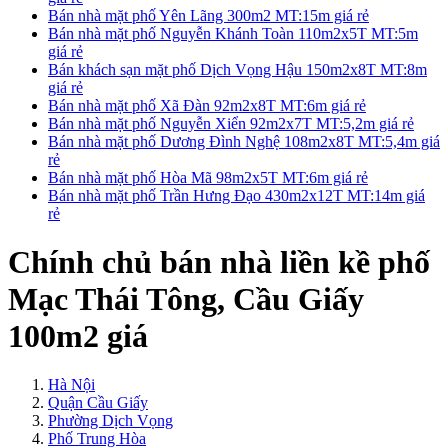
Bán nhà mặt phố Yên Lãng 300m2 MT:15m giá rẻ
Bán nhà mặt phố Nguyễn Khánh Toàn 110m2x5T MT:5m
giá rẻ
Bán khách sạn mặt phố Dịch Vọng Hậu 150m2x8T MT:8m
giá rẻ
Bán nhà mặt phố Xã Đàn 92m2x8T MT:6m giá rẻ
Bán nhà mặt phố Nguyễn Xiển 92m2x7T MT:5,2m giá rẻ
Bán nhà mặt phố Dương Đình Nghệ 108m2x8T MT:5,4m giá
rẻ
Bán nhà mặt phố Hòa Mã 98m2x5T MT:6m giá rẻ
Bán nhà mặt phố Trần Hưng Đạo 430m2x12T MT:14m giá
rẻ
Chính chủ bán nhà liền kề phố
Mạc Thái Tông, Cầu Giấy
100m2 giá
Hà Nội
Quận Cầu Giấy
Phường Dịch Vọng
Phố Trung Hòa