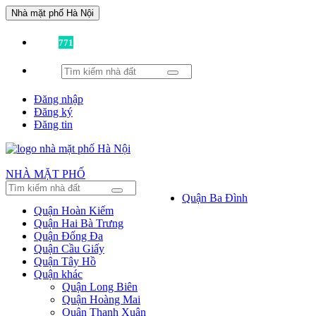
Nhà mặt phố Hà Nội
Đã có
771
tin được đăng!
Đăng nhập
Đăng ký
Đăng tin
NHÀ MẶT PHỐ
Quận Ba Đình
Quận Hoàn Kiếm
Quận Hai Bà Trưng
Quận Đống Đa
Quận Cầu Giấy
Quận Tây Hồ
Quận khác
Quận Long Biên
Quận Hoàng Mai
Quận Thanh Xuân