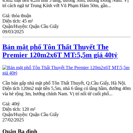
45m2 mặt tiền 4,2m nhà 5 tầng, đường 30m, hướng Đông Nam. Vị
trí cách ngã tư Trung Kính với Vũ Phạm Hàm 50m, gần...
Giá:
thỏa thuận
Diện tích:
45 m²
Quận/Huyện:
Quận Cầu Giấy
09/03/2025
Bán mặt phố Tôn Thất Thuyết The
Premier 120m2x6T MT:5,5m giá 40tỷ
Cần bán gấp nhà mặt phố Tôn Thất Thuyết, Q.Cầu Giấy, Hà Nội.
Diện tích 120m2 mặt tiền 5,5m, nhà 6 tầng có tầng hầm, đường 40m
vỉa hè rộng 3m, hướng chính Nam. Vị trí nối từ cuối phố...
Giá:
40tỷ
Diện tích:
120 m²
Quận/Huyện:
Quận Cầu Giấy
27/02/2025
Quận Ba đình