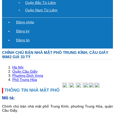
Quận Bắc Từ Liêm
Quận Nam Từ Liêm
Đăng nhập
Đăng ký
Đăng tin
CHÍNH CHỦ BÁN NHÀ MẶT PHỐ TRUNG KÍNH, CẦU GIẤY
90M2 GIÁ 33 TỶ
Hà Nội
Quận Cầu Giấy
Phường Dịch Vọng
Phố Trung Hòa
THÔNG TIN NHÀ MẶT PHỐ
Mô tả:
Chính chủ bán nhà mặt phố Trung Kính, phường Trung Hòa, quận
Cầu Giấy.