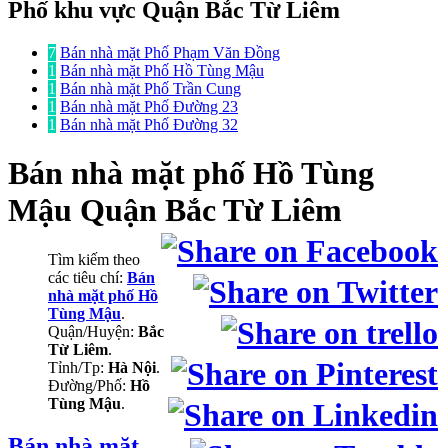
Phố khu vực Quận Bắc Từ Liêm
7
Bán nhà mặt Phố Phạm Văn Đồng
1
Bán nhà mặt Phố Hồ Tùng Mậu
1
Bán nhà mặt Phố Trần Cung
1
Bán nhà mặt Phố Đường 23
1
Bán nhà mặt Phố Đường 32
Bán nhà mặt phố
Hồ Tùng
Mậu Quận Bắc Từ Liêm
Tìm kiếm theo
các tiêu chí:
Bán
nhà mặt phố Hồ
Tùng Mậu
.
Quận/Huyện:
Bắc
Từ Liêm
.
Tỉnh/Tp:
Hà Nội
.
Đường/Phố:
Hồ
Tùng Mậu
.
Bán nhà mặt