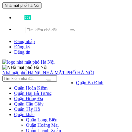
Nhà mặt phố Hà Nội
Đã có
771
tin được đăng!
Đăng nhập
Đăng ký
Đăng tin
Nhà mặt phố Hà Nội
NHÀ MẶT PHỐ HÀ NỘI
Quận Ba Đình
Quận Hoàn Kiếm
Quận Hai Bà Trưng
Quận Đống Đa
Quận Cầu Giấy
Quận Tây Hồ
Quận khác
Quận Long Biên
Quận Hoàng Mai
Quận Thanh Xuân