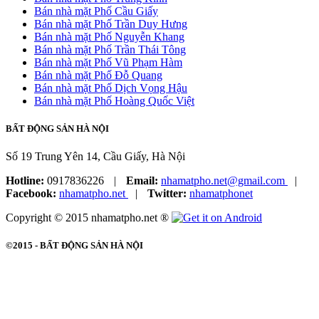
Bán nhà mặt Phố Cầu Giấy
Bán nhà mặt Phố Trần Duy Hưng
Bán nhà mặt Phố Nguyễn Khang
Bán nhà mặt Phố Trần Thái Tông
Bán nhà mặt Phố Vũ Phạm Hàm
Bán nhà mặt Phố Đỗ Quang
Bán nhà mặt Phố Dịch Vọng Hậu
Bán nhà mặt Phố Hoàng Quốc Việt
BẤT ĐỘNG SẢN HÀ NỘI
Số 19 Trung Yên 14, Cầu Giấy, Hà Nội
Hotline:
0917836226
|
Email:
nhamatpho.net@gmail.com
|
Facebook:
nhamatpho.net
|
Twitter:
nhamatphonet
Copyright © 2015 nhamatpho.net ®
©2015 -
BẤT ĐỘNG SẢN HÀ NỘI