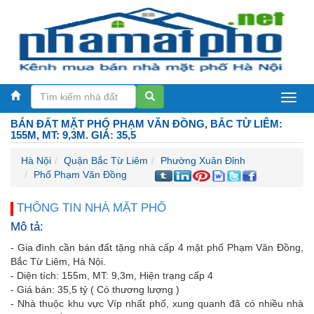
BÁN ĐẤT MẶT PHỐ PHẠM VĂN ĐỒNG, BẮC TỪ LIÊM:
155M, MT: 9,3M. GIÁ: 35,5
Hà Nội
Quận Bắc Từ Liêm
Phường Xuân Đỉnh
Phố Phạm Văn Đồng
THÔNG TIN NHÀ MẶT PHỐ
Mô tả:
- Gia đình cần bán đất tặng nhà cấp 4 mặt phố Phạm Văn Đồng,
Bắc Từ Liêm, Hà Nội.
- Diện tích: 155m, MT: 9,3m, Hiện trạng cấp 4
- Giá bán: 35,5 tỷ ( Có thương lượng )
- Nhà thuộc khu vực Víp nhất phố, xung quanh đã có nhiều nhà