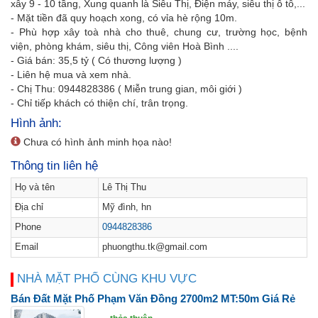
xây 9 - 10 tầng, Xung quanh là Siêu Thị, Điện máy, siêu thị ô tô,...
- Mặt tiền đã quy hoạch xong, có vỉa hè rộng 10m.
- Phù hợp xây toà nhà cho thuê, chung cư, trường học, bệnh
viện, phòng khám, siêu thị, Công viên Hoà Bình ....
- Giá bán: 35,5 tỷ ( Có thương lượng )
- Liên hệ mua và xem nhà.
- Chị Thu: 0944828386 ( Miễn trung gian, môi giới )
- Chỉ tiếp khách có thiện chí, trân trọng.
Hình ảnh:
Chưa có hình ảnh minh họa nào!
Thông tin liên hệ
Họ và tên
Lê Thị Thu
Địa chỉ
Mỹ đình, hn
Phone
0944828386
Email
phuongthu.tk@gmail.com
NHÀ MẶT PHỐ CÙNG KHU VỰC
Bán Đất Mặt Phố Phạm Văn Đồng 2700m2 MT:50m Giá Rẻ