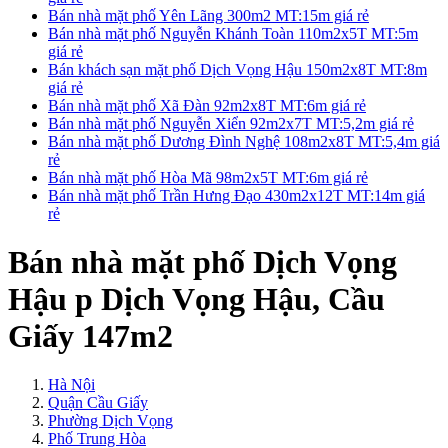
Bán nhà mặt phố Yên Lãng 300m2 MT:15m giá rẻ
Bán nhà mặt phố Nguyễn Khánh Toàn 110m2x5T MT:5m
giá rẻ
Bán khách sạn mặt phố Dịch Vọng Hậu 150m2x8T MT:8m
giá rẻ
Bán nhà mặt phố Xã Đàn 92m2x8T MT:6m giá rẻ
Bán nhà mặt phố Nguyễn Xiển 92m2x7T MT:5,2m giá rẻ
Bán nhà mặt phố Dương Đình Nghệ 108m2x8T MT:5,4m giá
rẻ
Bán nhà mặt phố Hòa Mã 98m2x5T MT:6m giá rẻ
Bán nhà mặt phố Trần Hưng Đạo 430m2x12T MT:14m giá
rẻ
Bán nhà mặt phố Dịch Vọng
Hậu p Dịch Vọng Hậu, Cầu
Giấy 147m2
Hà Nội
Quận Cầu Giấy
Phường Dịch Vọng
Phố Trung Hòa