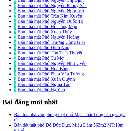
4
Bán nhà mặt Phố Nguyễn Thị Định
4
Bán nhà mặt Phố Nguyễn Phong Sắc
4
Bán nhà mặt Phố Nguyễn Ngọc Vũ
3
Bán nhà mặt Phố Trần Kim Xuyến
3
Bán nhà mặt Phố Nguyễn Quốc Trị
2
Bán nhà mặt Phố Hồ Tùng Mậu
2
Bán nhà mặt Phố Xuân Thủy
2
Bán nhà mặt Phố Nguyễn Hoàng
2
Bán nhà mặt Phố Trương Công Giai
2
Bán nhà mặt Phố Đinh Núp
2
Bán nhà mặt Phố Tôn Thất Thuyết
2
Bán nhà mặt Phố Tú Mỡ
1
Bán nhà mặt Phố Nguyễn Như Uyên
1
Bán nhà mặt Phố Hoa Bằng
1
Bán nhà mặt Phố Phan Văn Trường
1
Bán nhà mặt Phố Xuân Quỳnh
1
Bán nhà mặt Phố Nghĩa Tân
1
Bán nhà mặt Phố Hạ Yên
Bài đăng mới nhất
Bán tòa nhà văn phòng mặt phố Mạc Thái Tông căn góc giá
rẻ
Bán đất mặt phố Đỗ Đức Dục, Miếu Đầm 563m2 MT:18m
giá rẻ