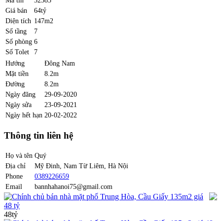
Giá bán
64tỷ
Diện tích
147m2
Số tầng
7
Số phòng
6
Số Tolet
7
Hướng
Đông Nam
Mặt tiền
8.2m
Đường
8.2m
Ngày đăng
29-09-2020
Ngày sửa
23-09-2021
Ngày hết hạn
20-02-2022
Thông tin liên hệ
Họ và tên
Quý
Địa chỉ
Mỹ Đinh, Nam Từ Liêm, Hà Nội
Phone
0389226659
Email
bannhahanoi75@gmail.com
Chính chủ bán nhà mặt phố Trung Hòa, Cầu Giấy 135m2 giá
48 tỷ
48tỷ