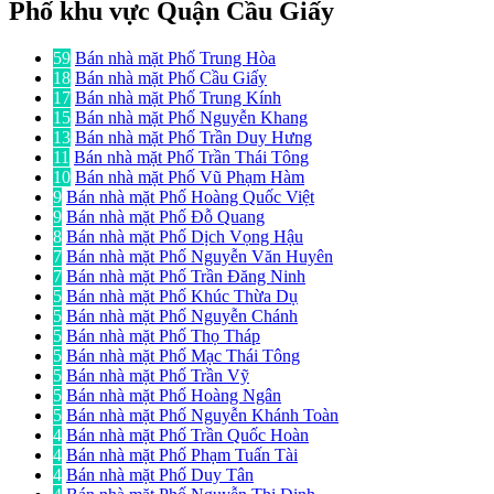
Phố khu vực Quận Cầu Giấy
59
Bán nhà mặt Phố Trung Hòa
18
Bán nhà mặt Phố Cầu Giấy
17
Bán nhà mặt Phố Trung Kính
15
Bán nhà mặt Phố Nguyễn Khang
13
Bán nhà mặt Phố Trần Duy Hưng
11
Bán nhà mặt Phố Trần Thái Tông
10
Bán nhà mặt Phố Vũ Phạm Hàm
9
Bán nhà mặt Phố Hoàng Quốc Việt
9
Bán nhà mặt Phố Đỗ Quang
8
Bán nhà mặt Phố Dịch Vọng Hậu
7
Bán nhà mặt Phố Nguyễn Văn Huyên
7
Bán nhà mặt Phố Trần Đăng Ninh
5
Bán nhà mặt Phố Khúc Thừa Dụ
5
Bán nhà mặt Phố Nguyễn Chánh
5
Bán nhà mặt Phố Thọ Tháp
5
Bán nhà mặt Phố Mạc Thái Tông
5
Bán nhà mặt Phố Trần Vỹ
5
Bán nhà mặt Phố Hoàng Ngân
5
Bán nhà mặt Phố Nguyễn Khánh Toàn
4
Bán nhà mặt Phố Trần Quốc Hoàn
4
Bán nhà mặt Phố Phạm Tuấn Tài
4
Bán nhà mặt Phố Duy Tân