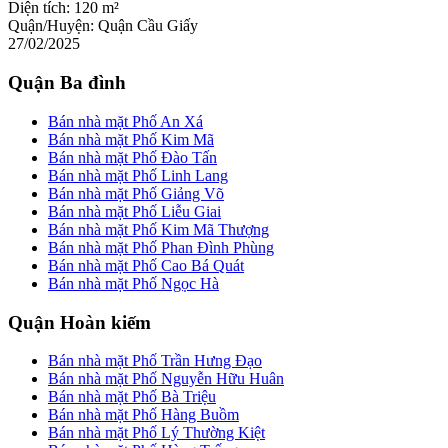
Diện tích:
120 m²
Quận/Huyện:
Quận Cầu Giấy
27/02/2025
Quận Ba đình
Bán nhà mặt Phố An Xá
Bán nhà mặt Phố Kim Mã
Bán nhà mặt Phố Đào Tấn
Bán nhà mặt Phố Linh Lang
Bán nhà mặt Phố Giảng Võ
Bán nhà mặt Phố Liễu Giai
Bán nhà mặt Phố Kim Mã Thượng
Bán nhà mặt Phố Phan Đình Phùng
Bán nhà mặt Phố Cao Bá Quát
Bán nhà mặt Phố Ngọc Hà
Quận Hoàn kiếm
Bán nhà mặt Phố Trần Hưng Đạo
Bán nhà mặt Phố Nguyễn Hữu Huân
Bán nhà mặt Phố Bà Triệu
Bán nhà mặt Phố Hàng Buồm
Bán nhà mặt Phố Lý Thường Kiệt