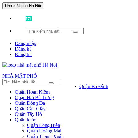
Nhà mặt phố Hà Nội
Đã có
771
tin được đăng!
Đăng nhập
Đăng ký
Đăng tin
NHÀ MẶT PHỐ
Quận Ba Đình
Quận Hoàn Kiếm
Quận Hai Bà Trưng
Quận Đống Đa
Quận Cầu Giấy
Quận Tây Hồ
Quận khác
Quận Long Biên
Quận Hoàng Mai
Quận Thanh Xuân