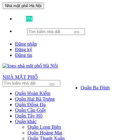
Nhà mặt phố Hà Nội
Đã có
771
tin được đăng!
Đăng nhập
Đăng ký
Đăng tin
NHÀ MẶT PHỐ
Quận Ba Đình
Quận Hoàn Kiếm
Quận Hai Bà Trưng
Quận Đống Đa
Quận Cầu Giấy
Quận Tây Hồ
Quận khác
Quận Long Biên
Quận Hoàng Mai
Quận Thanh Xuân