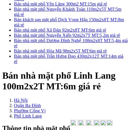
Bán nhà mặt phố Yên Lãng 300m2 MT:15m giá rẻ
Bán nhà mặt phố Nguyễn Khánh Toàn 110m2x5T MT:5m
giá rẻ
Bán khách sạn mặt phố Dịch Vọng Hậu 150m2x8T MT:8m
giá rẻ
Bán nhà mặt phố Xã Đàn 92m2x8T MT:6m giá rẻ
Bán nhà mặt phố Nguyễn Xiển 92m2x7T MT:5,2m giá rẻ
Bán nhà mặt phố Dương Đình Nghệ 108m2x8T MT:5,4m giá
rẻ
Bán nhà mặt phố Hòa Mã 98m2x5T MT:6m giá rẻ
Bán nhà mặt phố Trần Hưng Đạo 430m2x12T MT:14m giá
rẻ
Bán nhà mặt phố Linh Lang
100m2x2T MT:6m giá rẻ
Hà Nội
Quận Ba Đình
Phường Cống Vị
Phố Linh Lang
Thông tin nhà mặt phố