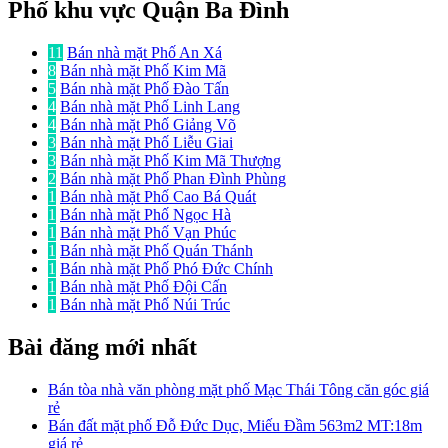
Phố khu vực Quận Ba Đình
11
Bán nhà mặt Phố An Xá
8
Bán nhà mặt Phố Kim Mã
5
Bán nhà mặt Phố Đào Tấn
4
Bán nhà mặt Phố Linh Lang
4
Bán nhà mặt Phố Giảng Võ
3
Bán nhà mặt Phố Liễu Giai
3
Bán nhà mặt Phố Kim Mã Thượng
2
Bán nhà mặt Phố Phan Đình Phùng
1
Bán nhà mặt Phố Cao Bá Quát
1
Bán nhà mặt Phố Ngọc Hà
1
Bán nhà mặt Phố Vạn Phúc
1
Bán nhà mặt Phố Quán Thánh
1
Bán nhà mặt Phố Phó Đức Chính
1
Bán nhà mặt Phố Đội Cấn
1
Bán nhà mặt Phố Núi Trúc
Bài đăng mới nhất
Bán tòa nhà văn phòng mặt phố Mạc Thái Tông căn góc giá
rẻ
Bán đất mặt phố Đỗ Đức Dục, Miếu Đầm 563m2 MT:18m
giá rẻ