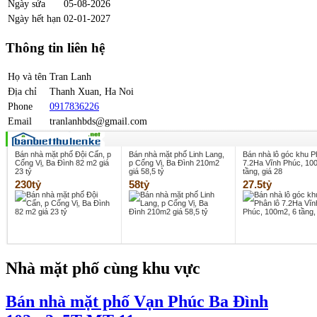
Ngày sửa
05-08-2026
Ngày hết hạn
02-01-2027
Thông tin liên hệ
Họ và tên
Tran Lanh
Địa chỉ
Thanh Xuan, Ha Noi
Phone
0917836226
Email
tranlanhbds@gmail.com
Bán nhà mặt phố Đội Cấn, p
Bán nhà mặt phố Linh Lang,
Bán nhà lô góc khu P
Cống Vị, Ba Đình 82 m2 giá
p Cống Vị, Ba Đình 210m2
7.2Ha Vĩnh Phúc, 10
23 tỷ
giá 58,5 tỷ
tầng, giá 28
230tỷ
58tỷ
27.5tỷ
Nhà mặt phố cùng khu vực
Bán nhà mặt phố Vạn Phúc Ba Đình